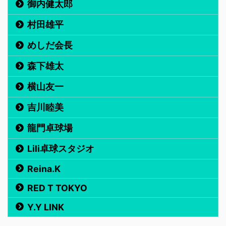
御内健太郎
村田雄平
めしだ会長
森下雄太
横山友一
吉川睦美
龍門卓球場
Lili卓球スタジオ
Reina.K
RED T TOKYO
Y.Y LINK