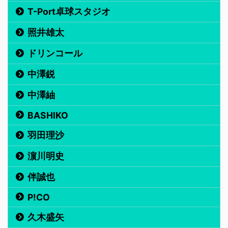
T-Port卓球スタジオ
照井雄太
ドリンコール
中澤鋭
中澤紬
BASHIKO
羽田理沙
濵川明史
伴誠也
P!CO
久木盛矢