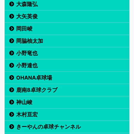
大森隆弘
大矢英俊
岡田崚
岡脇柚太加
小野竜也
小野達也
OHANA卓球場
鹿南8卓球クラブ
神山峻
木村亘宏
きーやんの卓球チャンネル