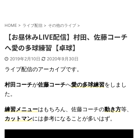
HOME
>
ライブ配信
>
その他のライブ
>
【お昼休みLIVE配信】村田、佐藤コーチ
へ愛の多球練習【卓球】
2019年2月10日
2020年9月30日
ライブ配信のアーカイブです。
村田コーチ
が
佐藤コーチ
へ
愛の多球練習
をしまし
た。
練習メニュー
はもちろん、佐藤コーチの
動き方
等、
カットマン
には参考になることが多いはず。