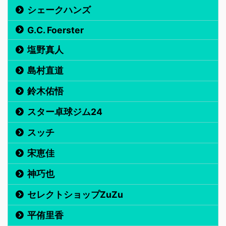
シェークハンズ
G.C. Foerster
塩野真人
島村直道
鈴木佑悟
スター卓球ジム24
スッチ
宋恵佳
神巧也
セレクトショップZuZu
平侑里香