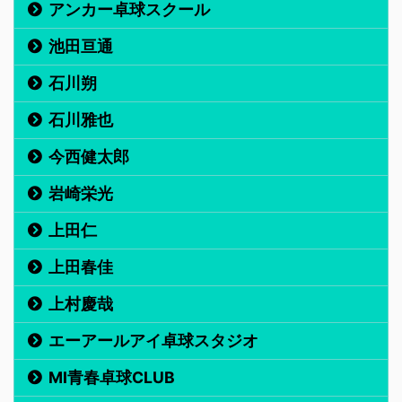
アンカー卓球スクール
池田亘通
石川朔
石川雅也
今西健太郎
岩崎栄光
上田仁
上田春佳
上村慶哉
エーアールアイ卓球スタジオ
MI青春卓球CLUB