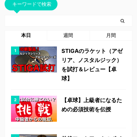
キーワードで検索
本日
週間
月間
STIGAのラケット（アゼ
リア、ノスタルジック）
を試打＆レビュー【卓
球】
【卓球】上級者になるた
めの必須技術を伝授