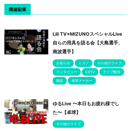
関連記事
Lili TV×MIZUNOスペシャルLive
自らの用具を語る会【大島選手、
南波選手】
お知らせ
ミズノ
その他のライブ
インタビュー
LiliTV
ライブ配信
雑談
卓球メーカー
ゆるLive 〜本日もお疲れ様でし
た〜【卓球】
その他のライブ