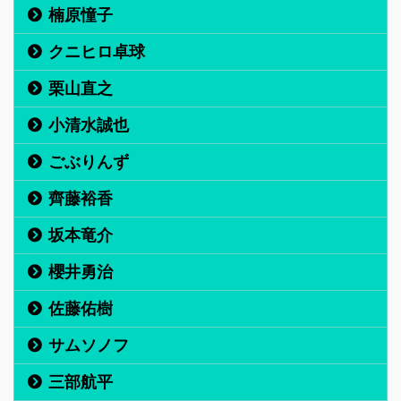
楠原憧子
クニヒロ卓球
栗山直之
小清水誠也
ごぶりんず
齊藤裕香
坂本竜介
櫻井勇治
佐藤佑樹
サムソノフ
三部航平