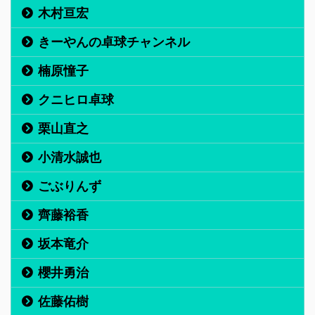
木村亘宏
きーやんの卓球チャンネル
楠原憧子
クニヒロ卓球
栗山直之
小清水誠也
ごぶりんず
齊藤裕香
坂本竜介
櫻井勇治
佐藤佑樹