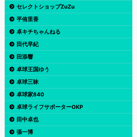
セレクトショップZuZu
平侑里香
卓キチちゃんねる
田代早紀
田添響
卓球王国ゆう
卓球三昧
卓球家840
卓球ライフサポーターOKP
田中卓也
張一博