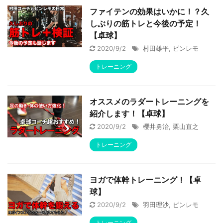
ファイテンの効果はいかに！？久
しぶりの筋トレと今後の予定！
【卓球】
2020/9/2
村田雄平
,
ピンレモ
トレーニング
オススメのラダートレーニングを
紹介します！【卓球】
2020/9/2
櫻井勇治
,
栗山直之
トレーニング
ヨガで体幹トレーニング！【卓
球】
2020/9/2
羽田理沙
,
ピンレモ
トレーニング