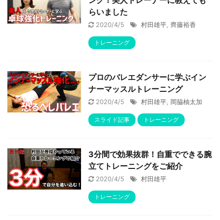
ング！美人トレーナーに教えても
らいました
2020/4/5
村田雄平
,
齊藤裕香
トレーニング
プロのバレエダンサーに学ぶイン
ナーマッスルトレーニング
2020/4/5
村田雄平
,
岡脇柚太加
スライド記事
トレーニング
3分間で効果抜群！自重でできる腕
立てトレーニングをご紹介
2020/4/5
村田雄平
トレーニング