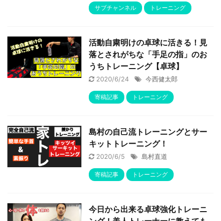
サブチャンネル
トレーニング
活動自粛明けの卓球に活きる！見
落とされがちな「手足の指」のお
うちトレーニング【卓球】
2020/6/24
今西健太郎
寄稿記事
トレーニング
島村の自己流トレーニングとサー
キットトレーニング！
2020/6/5
島村直道
寄稿記事
トレーニング
今日から出来る卓球強化トレーニ