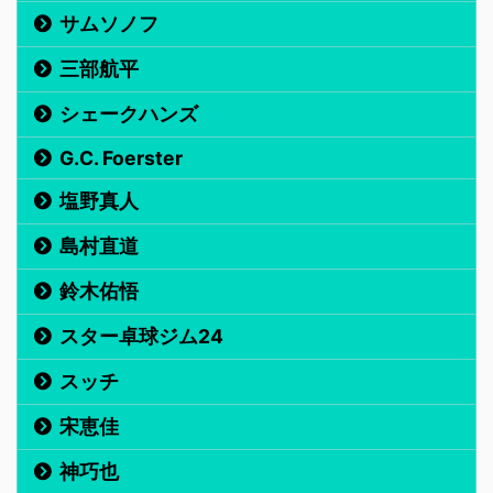
サムソノフ
三部航平
シェークハンズ
G.C. Foerster
塩野真人
島村直道
鈴木佑悟
スター卓球ジム24
スッチ
宋恵佳
神巧也