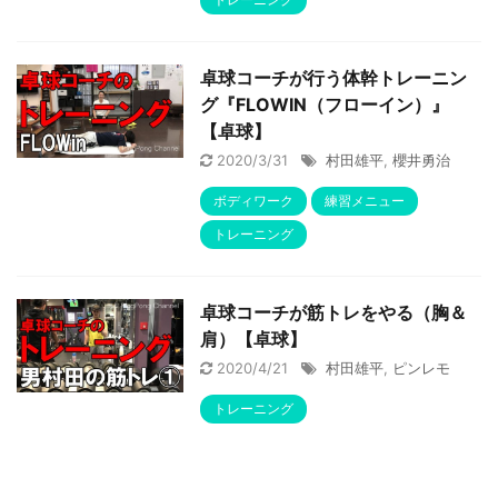
卓球コーチが行う体幹トレーニン
グ『FLOWIN（フローイン）』
【卓球】
2020/3/31
村田雄平
,
櫻井勇治
ボディワーク
練習メニュー
トレーニング
卓球コーチが筋トレをやる（胸＆
肩）【卓球】
2020/4/21
村田雄平
,
ピンレモ
トレーニング