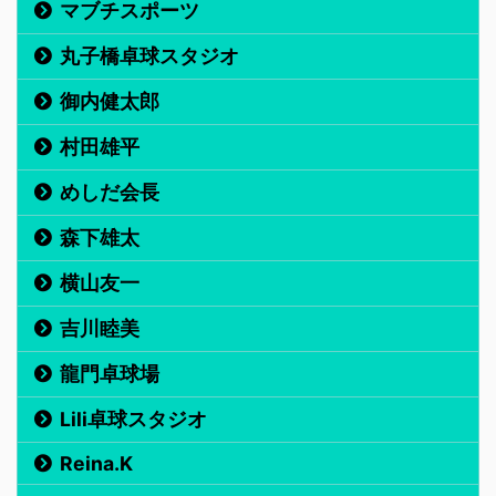
マブチスポーツ
丸子橋卓球スタジオ
御内健太郎
村田雄平
めしだ会長
森下雄太
横山友一
吉川睦美
龍門卓球場
Lili卓球スタジオ
Reina.K