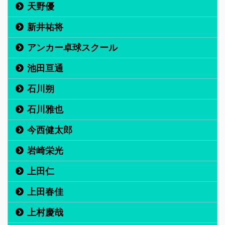
天野優
新井祐将
アンカー卓球スクール
池田亘通
石川朔
石川雅也
今西健太郎
岩崎栄光
上田仁
上田春佳
上村慶哉