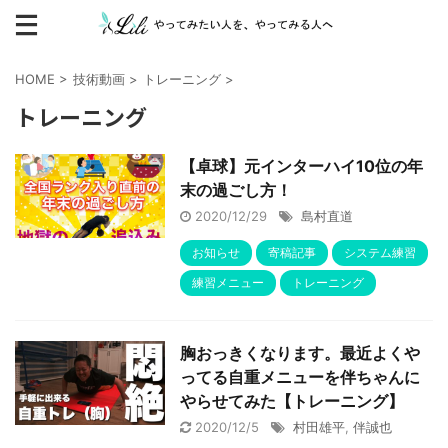
HOME
>
技術動画
>
トレーニング
>
トレーニング
【卓球】元インターハイ10位の年
末の過ごし方！
2020/12/29
島村直道
お知らせ
寄稿記事
システム練習
練習メニュー
トレーニング
胸おっきくなります。最近よくや
ってる自重メニューを伴ちゃんに
やらせてみた【トレーニング】
2020/12/5
村田雄平
,
伴誠也