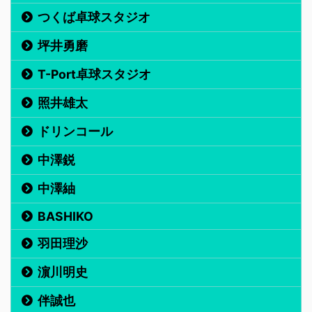
つくば卓球スタジオ
坪井勇磨
T-Port卓球スタジオ
照井雄太
ドリンコール
中澤鋭
中澤紬
BASHIKO
羽田理沙
濵川明史
伴誠也