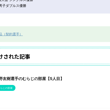
 男子ダブルス優勝
品（契約選手）
けされた記事
野友樹選手のむらじの部屋【5人目】
むらじの部屋