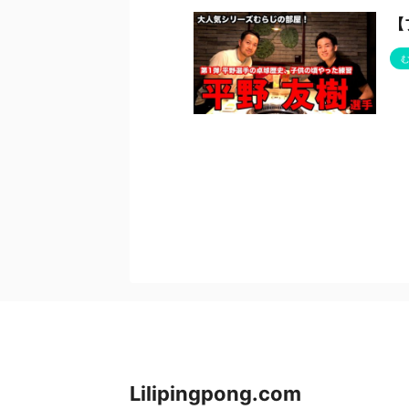
【
Lilipingpong.com