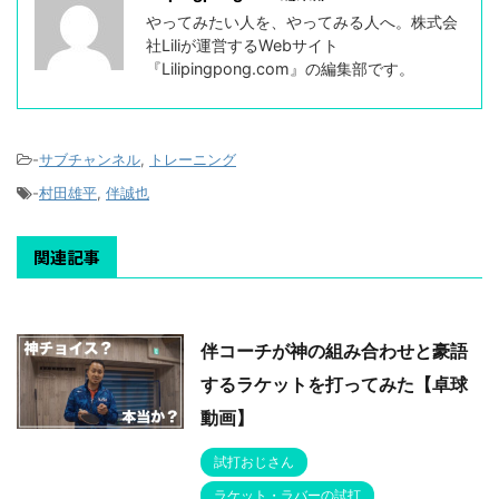
やってみたい人を、やってみる人へ。株式会
社Liliが運営するWebサイト
『Lilipingpong.com』の編集部です。
-
サブチャンネル
,
トレーニング
-
村田雄平
,
伴誠也
関連記事
伴コーチが神の組み合わせと豪語
するラケットを打ってみた【卓球
動画】
試打おじさん
ラケット・ラバーの試打