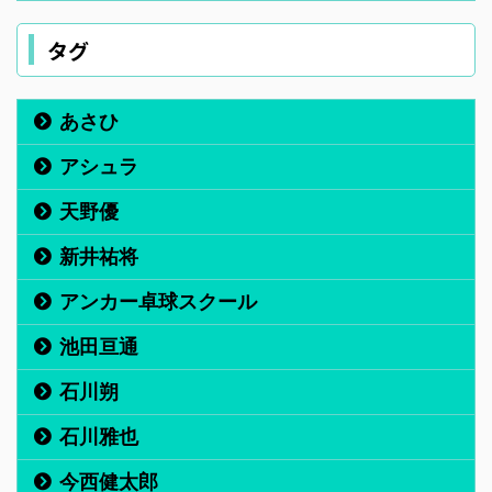
タグ
あさひ
アシュラ
天野優
新井祐将
アンカー卓球スクール
池田亘通
石川朔
石川雅也
今西健太郎