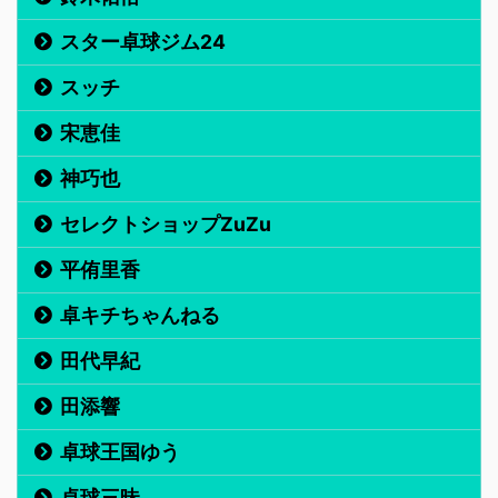
スター卓球ジム24
スッチ
宋恵佳
神巧也
セレクトショップZuZu
平侑里香
卓キチちゃんねる
田代早紀
田添響
卓球王国ゆう
卓球三昧