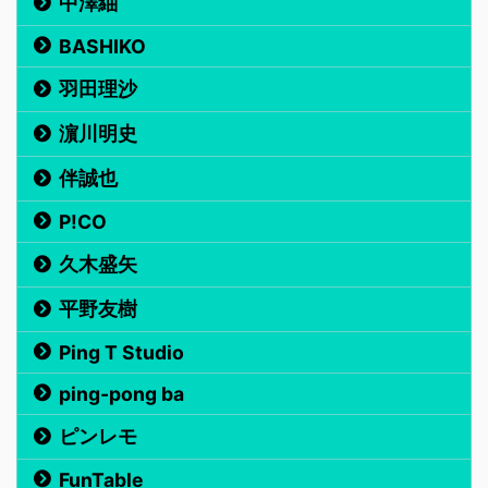
中澤紬
BASHIKO
羽田理沙
濵川明史
伴誠也
P!CO
久木盛矢
平野友樹
Ping T Studio
ping-pong ba
ピンレモ
FunTable