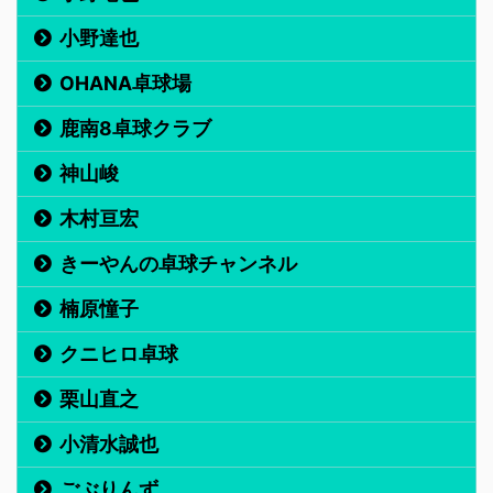
小野達也
OHANA卓球場
鹿南8卓球クラブ
神山峻
木村亘宏
きーやんの卓球チャンネル
楠原憧子
クニヒロ卓球
栗山直之
小清水誠也
ごぶりんず