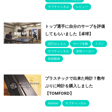
サブチャンネル
レビュー
トップ選手に自分のサーブを評価
してもらいました【卓球】
試打おじさん
サーブ全般
ミズノ
サブチャンネル
卓球メーカー
技術動画
プラスチックで出来た時計？数年
ぶりに時計を購入しました
【TOMFORD】
fashion
サブチャンネル