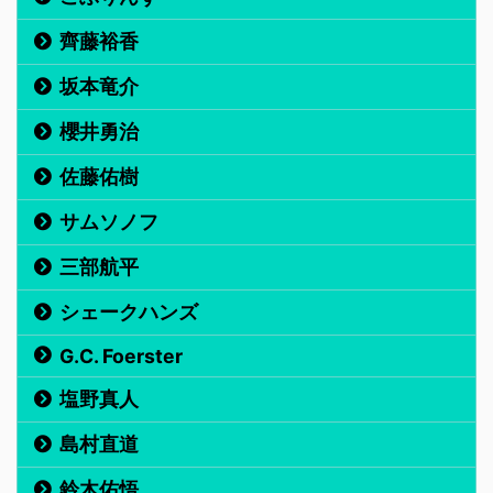
齊藤裕香
坂本竜介
櫻井勇治
佐藤佑樹
サムソノフ
三部航平
シェークハンズ
G.C. Foerster
塩野真人
島村直道
鈴木佑悟