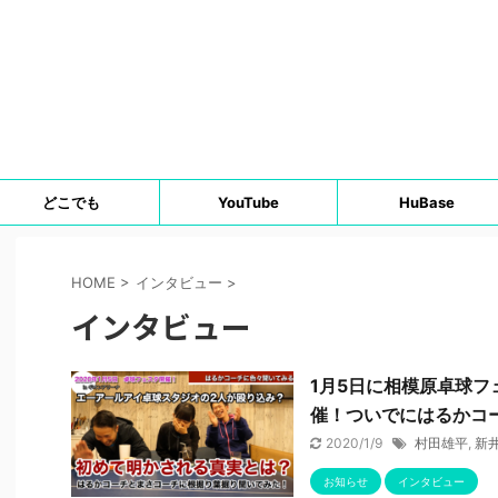
どこでも
YouTube
HuBase
HOME
>
インタビュー
>
インタビュー
1月5日に相模原卓球フェ
催！ついでにはるかコ
2020/1/9
村田雄平
,
新
お知らせ
インタビュー