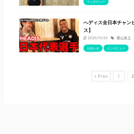
インタビュー
へディス全日本チャンピ
ス】
2020/10/30
栗山直之
お知らせ
インタビュー
« Prev
1
2