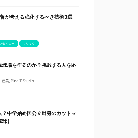
監督が考える強化するべき技術3選
ンタビュー
フリック
卓球場を作るのか？挑戦する人を応
川睦美
,
Ping T Studio
人？中学始め国公立出身のカットマ
卓球】