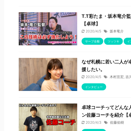
T.T彩たま・坂本竜介
【卓球】
2020/4/5
坂本竜介
サーブ全般
ツッツキ
イ
なぜ札幌に若い二人が
援したい。
2020/4/5
木村亘宏
,
吉
インタビュー
卓球コーチってどんな
ン佐藤コーチを紹介【
2020/4/3
佐藤佑樹