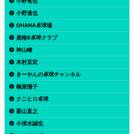
小野竜也
小野達也
OHANA卓球場
鹿南8卓球クラブ
神山峻
木村亘宏
きーやんの卓球チャンネル
楠原憧子
クニヒロ卓球
栗山直之
小清水誠也