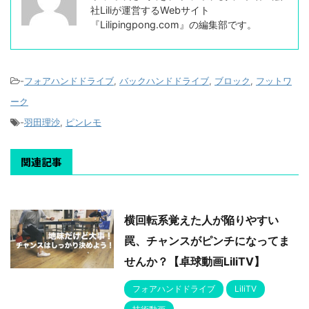
社Liliが運営するWebサイト
『Lilipingpong.com』の編集部です。
-
フォアハンドドライブ
,
バックハンドドライブ
,
ブロック
,
フットワ
ーク
-
羽田理沙
,
ピンレモ
関連記事
横回転系覚えた人が陥りやすい
罠、チャンスがピンチになってま
せんか？【卓球動画LiliTV】
フォアハンドドライブ
LiliTV