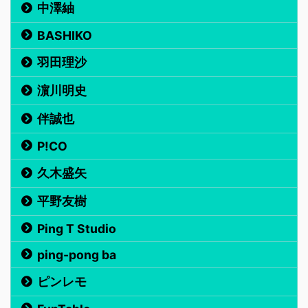
中澤紬
BASHIKO
羽田理沙
濵川明史
伴誠也
P!CO
久木盛矢
平野友樹
Ping T Studio
ping-pong ba
ピンレモ