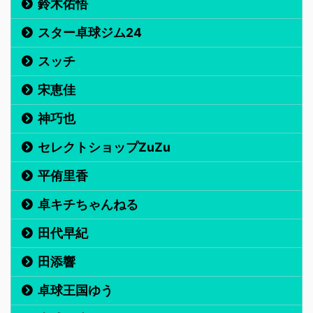
鈴木佑悟
スター卓球ジム24
スッチ
宋恵佳
神巧也
セレクトショップZuZu
平侑里香
卓キチちゃんねる
田代早紀
田添響
卓球王国ゆう