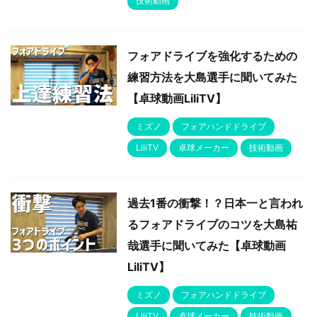
技術動画
フォアドライブを強化するための
練習方法を大島選手に聞いてみた
【卓球動画LiliTV】
ミズノ
フォアハンドドライブ
LiliTV
卓球メーカー
技術動画
過去1番の衝撃！？日本一と言われ
るフォアドライブのコツを大島祐
哉選手に聞いてみた【卓球動画
LiliTV】
ミズノ
フォアハンドドライブ
LiliTV
卓球メーカー
技術動画