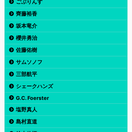
ごぶりんず
齊藤裕香
坂本竜介
櫻井勇治
佐藤佑樹
サムソノフ
三部航平
シェークハンズ
G.C. Foerster
塩野真人
島村直道