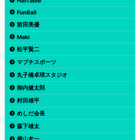
FunTable
FunBall
前田美優
Maki
松平賢二
マブチスポーツ
丸子橋卓球スタジオ
御内健太郎
村田雄平
めしだ会長
森下雄太
横山友一