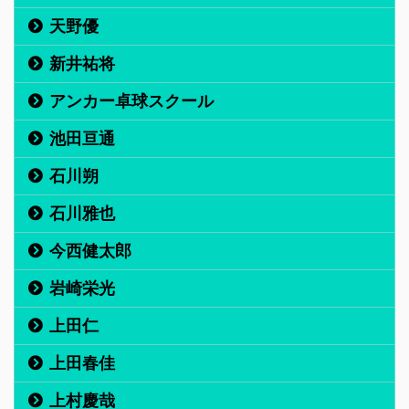
天野優
新井祐将
アンカー卓球スクール
池田亘通
石川朔
石川雅也
今西健太郎
岩崎栄光
上田仁
上田春佳
上村慶哉