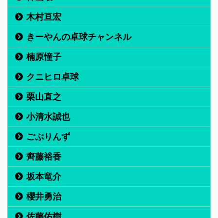
木村亘宏
きーやんの卓球チャンネル
楠原憧子
クニヒロ卓球
栗山直之
小清水誠也
ごぶりんず
齊藤裕香
坂本竜介
櫻井勇治
佐藤佑樹