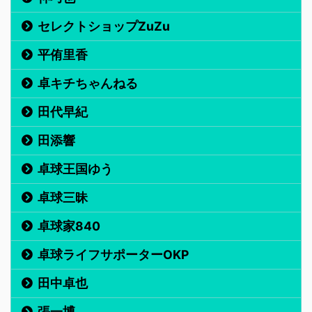
セレクトショップZuZu
平侑里香
卓キチちゃんねる
田代早紀
田添響
卓球王国ゆう
卓球三昧
卓球家840
卓球ライフサポーターOKP
田中卓也
張一博