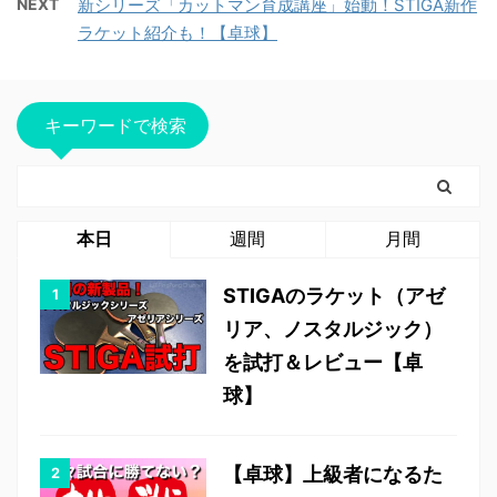
NEXT
新シリーズ「カットマン育成講座」始動！STIGA新作
ラケット紹介も！【卓球】
キーワードで検索
本日
週間
月間
STIGAのラケット（アゼ
リア、ノスタルジック）
を試打＆レビュー【卓
球】
【卓球】上級者になるた