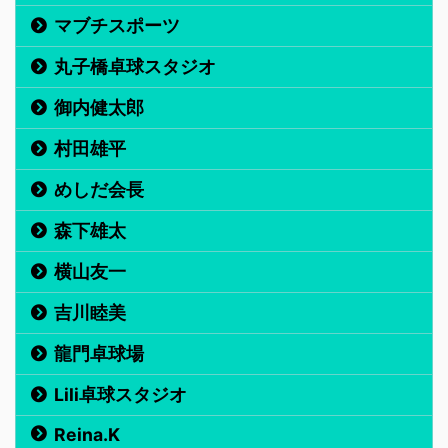
マブチスポーツ
丸子橋卓球スタジオ
御内健太郎
村田雄平
めしだ会長
森下雄太
横山友一
吉川睦美
龍門卓球場
Lili卓球スタジオ
Reina.K