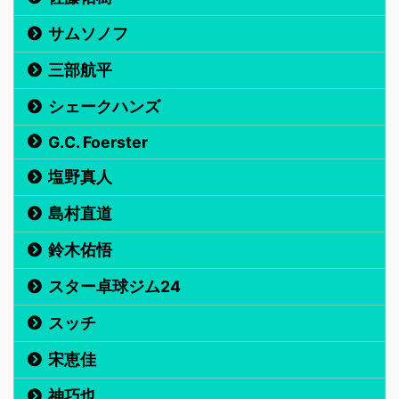
サムソノフ
三部航平
シェークハンズ
G.C. Foerster
塩野真人
島村直道
鈴木佑悟
スター卓球ジム24
スッチ
宋恵佳
神巧也