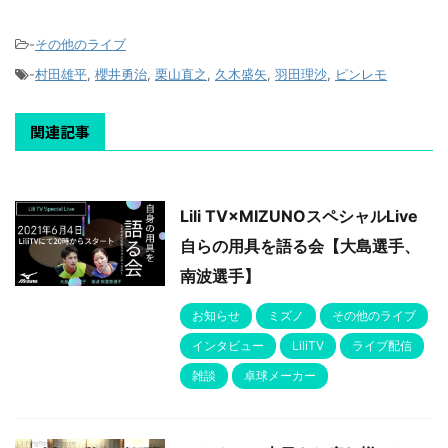
-
その他のライブ
-
村田雄平
,
櫻井勇治
,
栗山直之
,
久木盛矢
,
羽田理沙
,
ピンレモ
関連記事
Lili TV×MIZUNOスペシャルLive
自らの用具を語る会【大島選手、
南波選手】
お知らせ
ミズノ
その他のライブ
インタビュー
LiliTV
ライブ配信
雑談
卓球メーカー