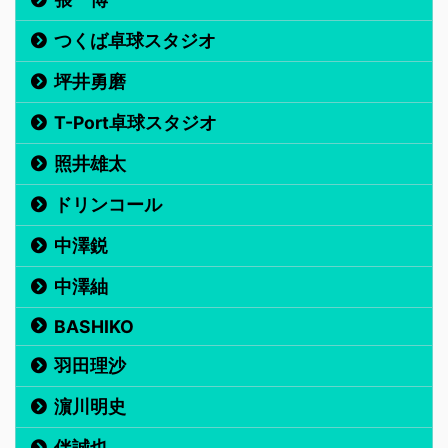
つくば卓球スタジオ
坪井勇磨
T-Port卓球スタジオ
照井雄太
ドリンコール
中澤鋭
中澤紬
BASHIKO
羽田理沙
濵川明史
伴誠也