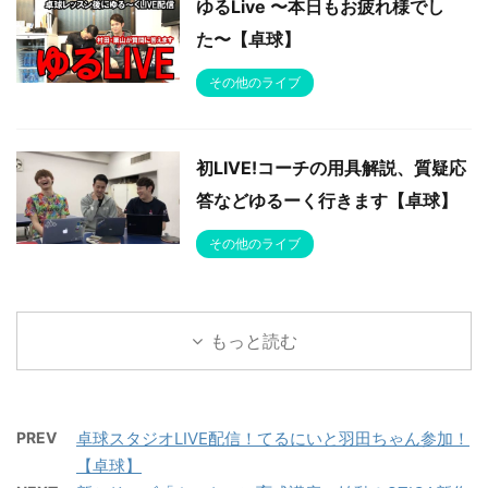
ゆるLive 〜本日もお疲れ様でし
た〜【卓球】
その他のライブ
初LIVE!コーチの用具解説、質疑応
答などゆるーく行きます【卓球】
その他のライブ
もっと読む
PREV
卓球スタジオLIVE配信！てるにいと羽田ちゃん参加！
【卓球】