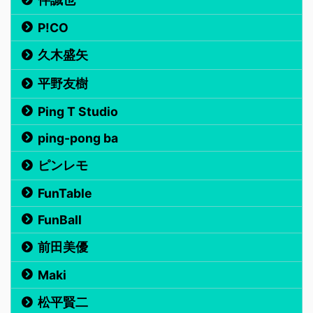
P!CO
久木盛矢
平野友樹
Ping T Studio
ping-pong ba
ピンレモ
FunTable
FunBall
前田美優
Maki
松平賢二