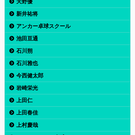
天野優
新井祐将
アンカー卓球スクール
池田亘通
石川朔
石川雅也
今西健太郎
岩崎栄光
上田仁
上田春佳
上村慶哉