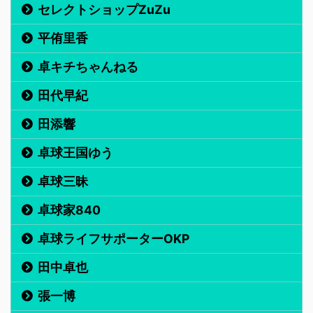
セレクトショップZuZu
平侑里香
卓キチちゃんねる
田代早紀
田添響
卓球王国ゆう
卓球三昧
卓球家840
卓球ライフサポーターOKP
田中卓也
張一博