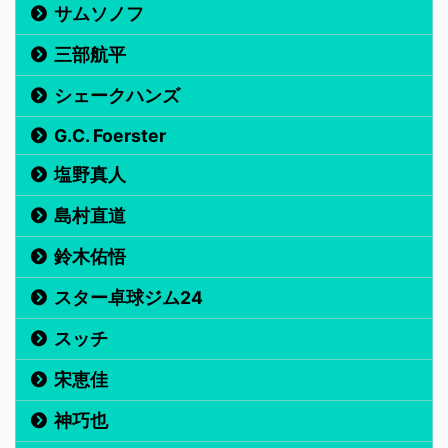
サムソノフ
三部航平
シェークハンズ
G.C. Foerster
塩野真人
島村直道
鈴木佑悟
スター卓球ジム24
スッチ
宋恵佳
神巧也