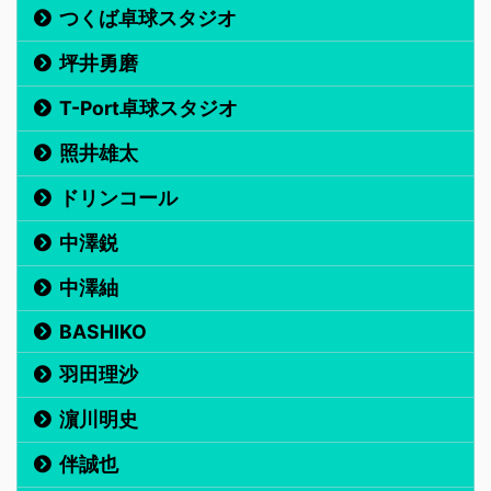
つくば卓球スタジオ
坪井勇磨
T-Port卓球スタジオ
照井雄太
ドリンコール
中澤鋭
中澤紬
BASHIKO
羽田理沙
濵川明史
伴誠也