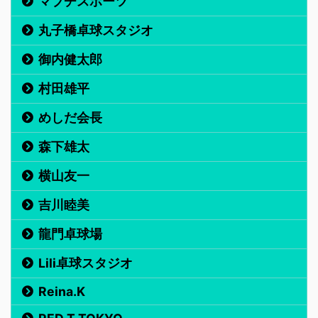
マブチスポーツ
丸子橋卓球スタジオ
御内健太郎
村田雄平
めしだ会長
森下雄太
横山友一
吉川睦美
龍門卓球場
Lili卓球スタジオ
Reina.K