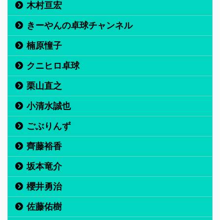
木村亘宏
きーやんの卓球チャンネル
楠原憧子
クニヒロ卓球
栗山直之
小清水誠也
ごぶりんず
齊藤裕香
坂本竜介
櫻井勇治
佐藤佑樹