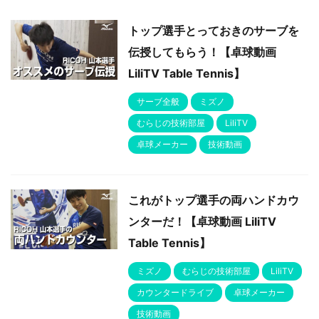
トップ選手とっておきのサーブを
伝授してもらう！【卓球動画
LiliTV Table Tennis】
サーブ全般
ミズノ
むらじの技術部屋
LiliTV
卓球メーカー
技術動画
これがトップ選手の両ハンドカウ
ンターだ！【卓球動画 LiliTV
Table Tennis】
ミズノ
むらじの技術部屋
LiliTV
カウンタードライブ
卓球メーカー
技術動画