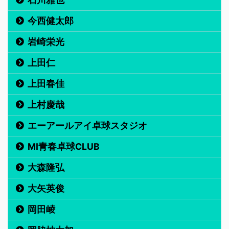
今西健太郎
岩崎栄光
上田仁
上田春佳
上村慶哉
エーアールアイ卓球スタジオ
MI青春卓球CLUB
大森隆弘
大矢英俊
岡田崚