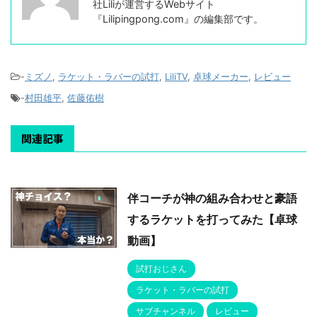
社Liliが運営するWebサイト
『Lilipingpong.com』の編集部です。
-
ミズノ
,
ラケット・ラバーの試打
,
LiliTV
,
卓球メーカー
,
レビュー
-
村田雄平
,
佐藤佑樹
関連記事
伴コーチが神の組み合わせと豪語
するラケットを打ってみた【卓球
動画】
試打おじさん
ラケット・ラバーの試打
サブチャンネル
レビュー