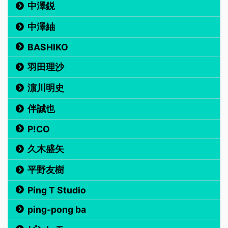
中澤鋭
中澤紬
BASHIKO
羽田理沙
濵川明史
伴誠也
P!CO
久木盛矢
平野友樹
Ping T Studio
ping-pong ba