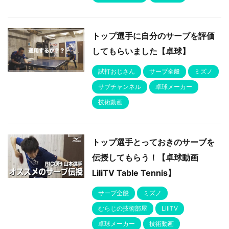
トップ選手に自分のサーブを評価
してもらいました【卓球】
試打おじさん
サーブ全般
ミズノ
サブチャンネル
卓球メーカー
技術動画
トップ選手とっておきのサーブを
伝授してもらう！【卓球動画
LiliTV Table Tennis】
サーブ全般
ミズノ
むらじの技術部屋
LiliTV
卓球メーカー
技術動画