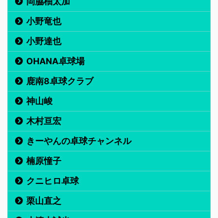
岡脇柚太加
小野竜也
小野達也
OHANA卓球場
鹿南8卓球クラブ
神山峻
木村亘宏
きーやんの卓球チャンネル
楠原憧子
クニヒロ卓球
栗山直之