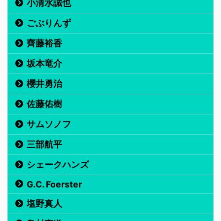
小清水誠也
ごぶりんず
齊藤裕香
坂本竜介
櫻井勇治
佐藤佑樹
サムソノフ
三部航平
シェークハンズ
G.C. Foerster
塩野真人