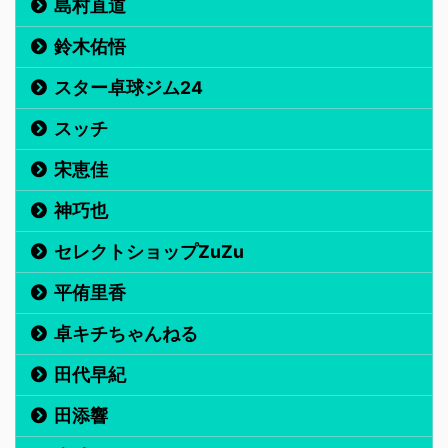
島村直道
鈴木佑悟
スター卓球ジム24
スッチ
宋恵佳
神巧也
セレクトショップZuZu
平侑里香
卓キチちゃんねる
田代早紀
田添響