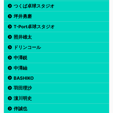
つくば卓球スタジオ
坪井勇磨
T-Port卓球スタジオ
照井雄太
ドリンコール
中澤鋭
中澤紬
BASHIKO
羽田理沙
濵川明史
伴誠也