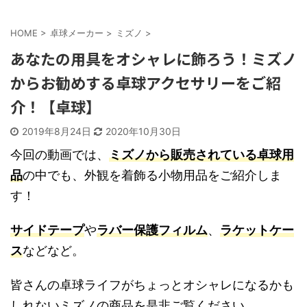
HOME
>
卓球メーカー
>
ミズノ
>
あなたの用具をオシャレに飾ろう！ミズノ
からお勧めする卓球アクセサリーをご紹
介！【卓球】
2019年8月24日
2020年10月30日
今回の動画では、
ミズノから販売されている卓球用
品
の中でも、外観を着飾る小物用品をご紹介しま
す！
サイドテープ
や
ラバー保護フィルム
、
ラケットケー
ス
などなど。
皆さんの卓球ライフがちょっとオシャレになるかも
しれないミズノの商品を是非ご覧ください。