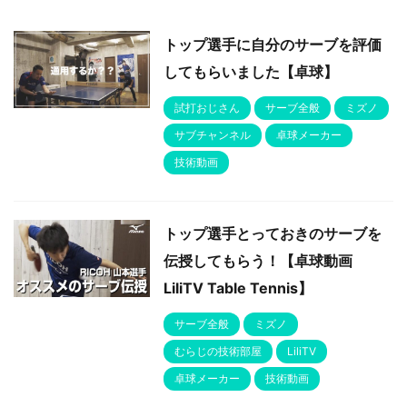
トップ選手に自分のサーブを評価
してもらいました【卓球】
試打おじさん
サーブ全般
ミズノ
サブチャンネル
卓球メーカー
技術動画
トップ選手とっておきのサーブを
伝授してもらう！【卓球動画
LiliTV Table Tennis】
サーブ全般
ミズノ
むらじの技術部屋
LiliTV
卓球メーカー
技術動画