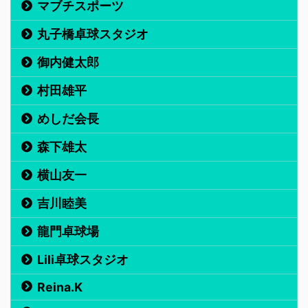
マブチスポーツ
丸子橋卓球スタジオ
御内健太郎
村田雄平
めしだ会長
森下雄太
横山友一
吉川睦美
龍門卓球場
Lili卓球スタジオ
Reina.K