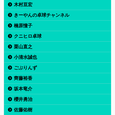
木村亘宏
きーやんの卓球チャンネル
楠原憧子
クニヒロ卓球
栗山直之
小清水誠也
ごぶりんず
齊藤裕香
坂本竜介
櫻井勇治
佐藤佑樹