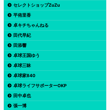
セレクトショップZuZu
平侑里香
卓キチちゃんねる
田代早紀
田添響
卓球王国ゆう
卓球三昧
卓球家840
卓球ライフサポーターOKP
田中卓也
張一博