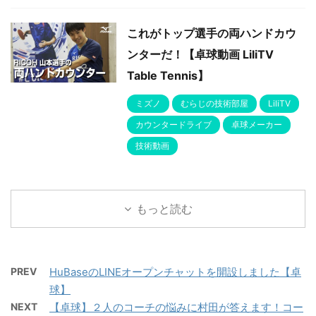
これがトップ選手の両ハンドカウ
ンターだ！【卓球動画 LiliTV
Table Tennis】
ミズノ
むらじの技術部屋
LiliTV
カウンタードライブ
卓球メーカー
技術動画
もっと読む
PREV
HuBaseのLINEオープンチャットを開設しました【卓
球】
NEXT
【卓球】２人のコーチの悩みに村田が答えます！コー