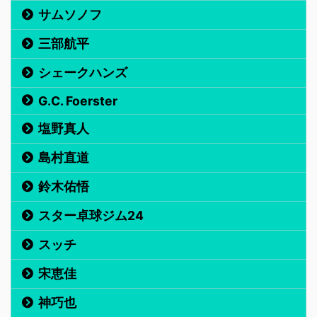
サムソノフ
三部航平
シェークハンズ
G.C. Foerster
塩野真人
島村直道
鈴木佑悟
スター卓球ジム24
スッチ
宋恵佳
神巧也