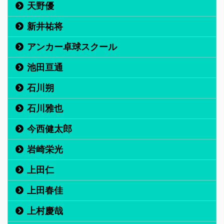
天野優
新井祐将
アンカー卓球スクール
池田亘通
石川朔
石川雅也
今西健太郎
岩崎栄光
上田仁
上田春佳
上村慶哉