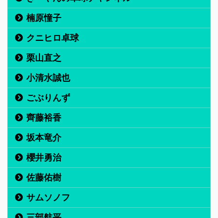
楠原憧子
クニヒロ卓球
栗山直之
小清水誠也
ごぶりんず
齊藤裕香
坂本竜介
櫻井勇治
佐藤佑樹
サムソノフ
三部航平