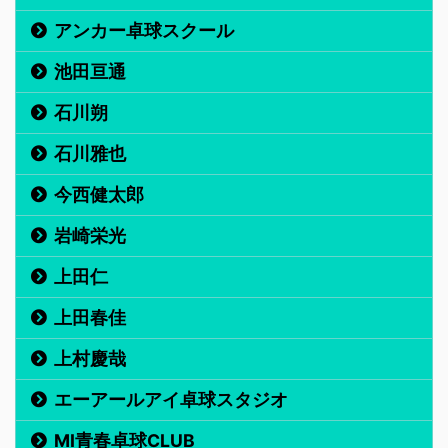
アンカー卓球スクール
池田亘通
石川朔
石川雅也
今西健太郎
岩崎栄光
上田仁
上田春佳
上村慶哉
エーアールアイ卓球スタジオ
MI青春卓球CLUB