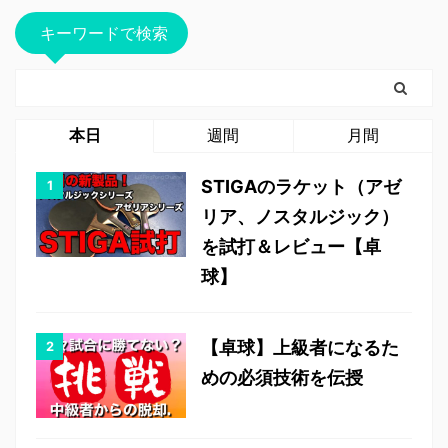
キーワードで検索
本日
週間
月間
STIGAのラケット（アゼ
リア、ノスタルジック）
を試打＆レビュー【卓
球】
【卓球】上級者になるた
めの必須技術を伝授