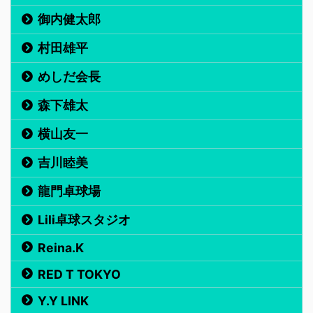
御内健太郎
村田雄平
めしだ会長
森下雄太
横山友一
吉川睦美
龍門卓球場
Lili卓球スタジオ
Reina.K
RED T TOKYO
Y.Y LINK