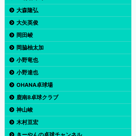
大森隆弘
大矢英俊
岡田崚
岡脇柚太加
小野竜也
小野達也
OHANA卓球場
鹿南8卓球クラブ
神山峻
木村亘宏
きーやんの卓球チャンネル