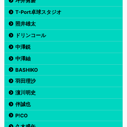
坪井勇磨
T-Port卓球スタジオ
照井雄太
ドリンコール
中澤鋭
中澤紬
BASHIKO
羽田理沙
濵川明史
伴誠也
P!CO
久木盛矢