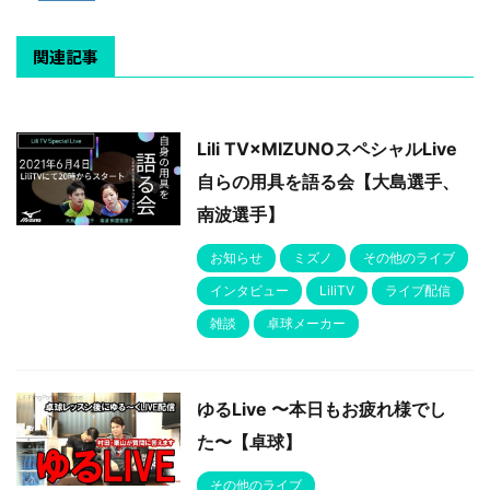
関連記事
Lili TV×MIZUNOスペシャルLive
自らの用具を語る会【大島選手、
南波選手】
お知らせ
ミズノ
その他のライブ
インタビュー
LiliTV
ライブ配信
雑談
卓球メーカー
ゆるLive 〜本日もお疲れ様でし
た〜【卓球】
その他のライブ