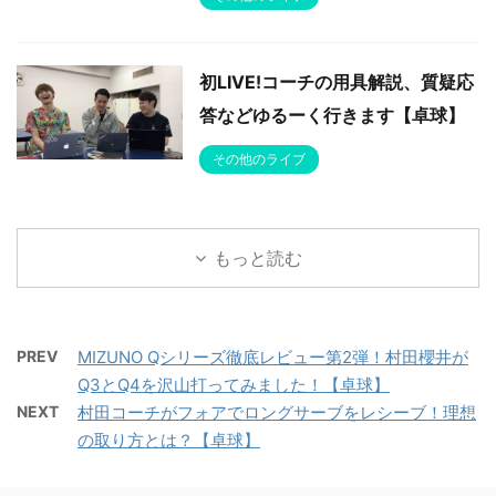
初LIVE!コーチの用具解説、質疑応
答などゆるーく行きます【卓球】
その他のライブ
もっと読む
PREV
MIZUNO Qシリーズ徹底レビュー第2弾！村田櫻井が
Q3とQ4を沢山打ってみました！【卓球】
NEXT
村田コーチがフォアでロングサーブをレシーブ！理想
の取り方とは？【卓球】