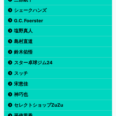
シェークハンズ
G.C. Foerster
塩野真人
島村直道
鈴木佑悟
スター卓球ジム24
スッチ
宋恵佳
神巧也
セレクトショップZuZu
平侑里香