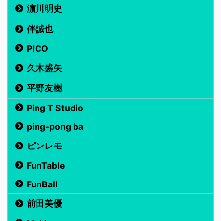
濵川明史
伴誠也
P!CO
久木盛矢
平野友樹
Ping T Studio
ping-pong ba
ピンレモ
FunTable
FunBall
前田美優