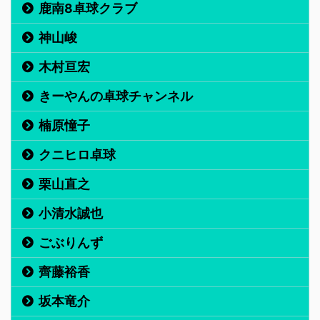
鹿南8卓球クラブ
神山峻
木村亘宏
きーやんの卓球チャンネル
楠原憧子
クニヒロ卓球
栗山直之
小清水誠也
ごぶりんず
齊藤裕香
坂本竜介