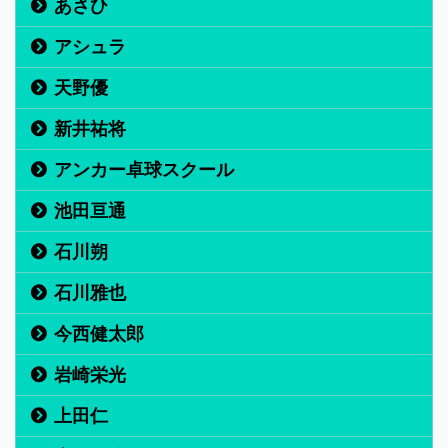
あさひ
アシュラ
天野優
新井祐将
アンカー卓球スクール
池田亘通
石川朔
石川雅也
今西健太郎
岩崎栄光
上田仁