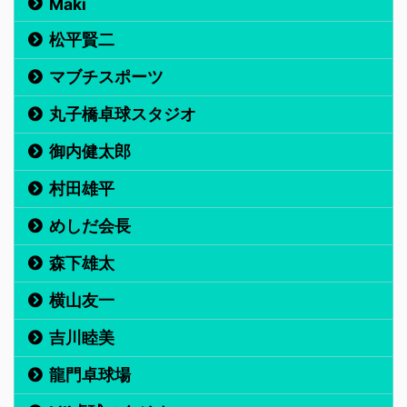
Maki
松平賢二
マブチスポーツ
丸子橋卓球スタジオ
御内健太郎
村田雄平
めしだ会長
森下雄太
横山友一
吉川睦美
龍門卓球場