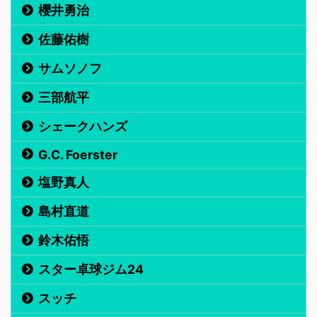
櫻井勇治
佐藤佑樹
サムソノフ
三部航平
シェークハンズ
G.C. Foerster
塩野真人
島村直道
鈴木佑悟
スター卓球ジム24
スッチ