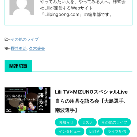
やってみたい人を、やってみる人へ。株式会
社Liliが運営するWebサイト
『Lilipingpong.com』の編集部です。
-
その他のライブ
-
櫻井勇治
,
久木盛矢
関連記事
Lili TV×MIZUNOスペシャルLive
自らの用具を語る会【大島選手、
南波選手】
お知らせ
ミズノ
その他のライブ
インタビュー
LiliTV
ライブ配信