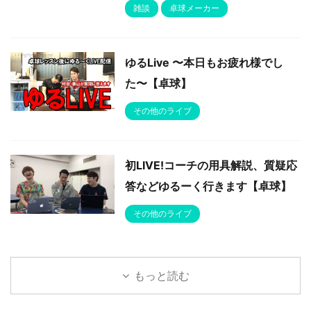
雑談
卓球メーカー
ゆるLive 〜本日もお疲れ様でし
た〜【卓球】
その他のライブ
初LIVE!コーチの用具解説、質疑応
答などゆるーく行きます【卓球】
その他のライブ
もっと読む