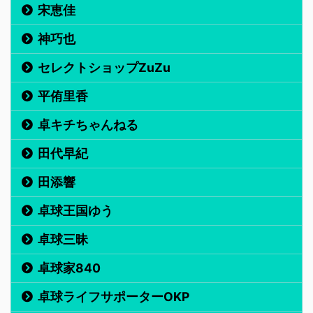
宋恵佳
神巧也
セレクトショップZuZu
平侑里香
卓キチちゃんねる
田代早紀
田添響
卓球王国ゆう
卓球三昧
卓球家840
卓球ライフサポーターOKP