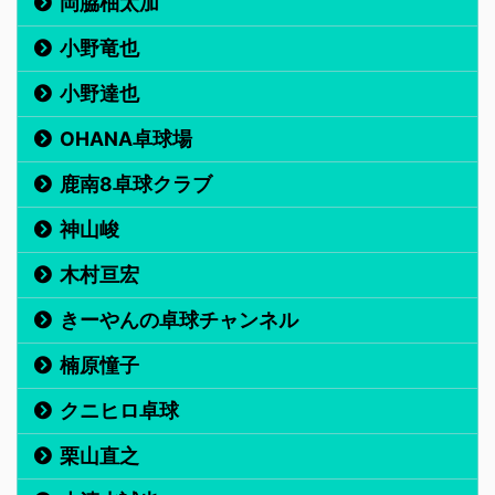
岡脇柚太加
小野竜也
小野達也
OHANA卓球場
鹿南8卓球クラブ
神山峻
木村亘宏
きーやんの卓球チャンネル
楠原憧子
クニヒロ卓球
栗山直之