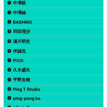
中澤鋭
中澤紬
BASHIKO
羽田理沙
濵川明史
伴誠也
P!CO
久木盛矢
平野友樹
Ping T Studio
ping-pong ba