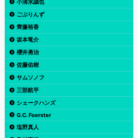
小清水誠也
ごぶりんず
齊藤裕香
坂本竜介
櫻井勇治
佐藤佑樹
サムソノフ
三部航平
シェークハンズ
G.C. Foerster
塩野真人