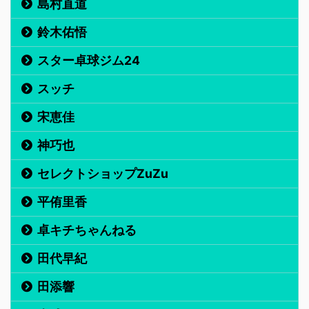
島村直道
鈴木佑悟
スター卓球ジム24
スッチ
宋恵佳
神巧也
セレクトショップZuZu
平侑里香
卓キチちゃんねる
田代早紀
田添響