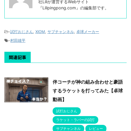
社Liliが運営するWebサイト
『Lilipingpong.com』の編集部です。
-
試打おじさん
,
XIOM
,
サブチャンネル
,
卓球メーカー
-
村田雄平
関連記事
伴コーチが神の組み合わせと豪語
するラケットを打ってみた【卓球
動画】
試打おじさん
ラケット・ラバーの試打
サブチャンネル
レビュー