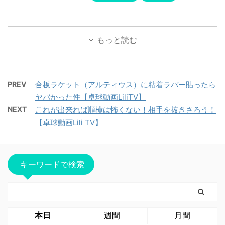
もっと読む
PREV
合板ラケット（アルティウス）に粘着ラバー貼ったら
ヤバかった件【卓球動画LiliTV】
NEXT
これが出来れば順横は怖くない！相手を抜きさろう！
【卓球動画Lili TV】
キーワードで検索
本日
週間
月間