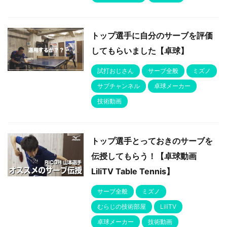
トップ選手に自分のサーブを評価
してもらいました【卓球】
試打おじさん
サーブ全般
ミズノ
サブチャンネル
卓球メーカー
技術動画
トップ選手とっておきのサーブを
伝授してもらう！【卓球動画
LiliTV Table Tennis】
サーブ全般
ミズノ
むらじの技術部屋
LiliTV
卓球メーカー
技術動画