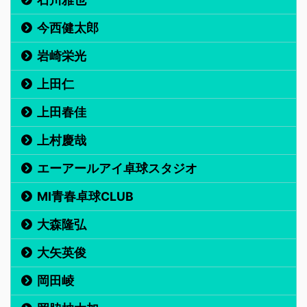
今西健太郎
岩崎栄光
上田仁
上田春佳
上村慶哉
エーアールアイ卓球スタジオ
MI青春卓球CLUB
大森隆弘
大矢英俊
岡田崚