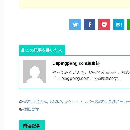
この記事を書いた人
Lilipingpong.com編集部
やってみたい人を、やってみる人へ。株式会社
『Lilipingpong.com』の編集部です。
-
試打おじさん
,
JOOLA
,
ラケット・ラバーの試打
,
卓球メーカ
-
村田雄平
関連記事