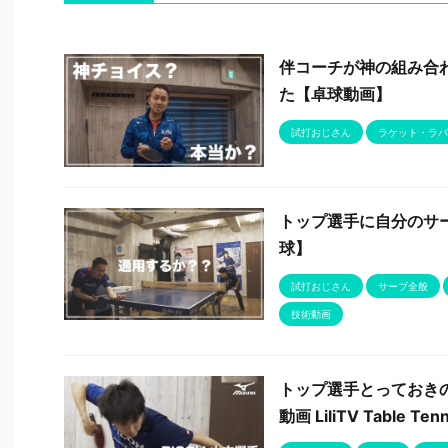
伴コーチが神の組み合
た【卓球動画】
試打おじさん
ラケット・ラバ
トップ選手に自分のサ
球】
試打おじさん
サーブ全般
技術動画
トップ選手とっておき
動画 LiliTV Table Ten