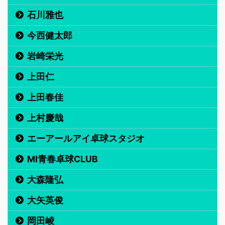
石川雅也
今西健太郎
岩崎栄光
上田仁
上田春佳
上村慶哉
エーアールアイ卓球スタジオ
MI青春卓球CLUB
大森隆弘
大矢英俊
岡田崚