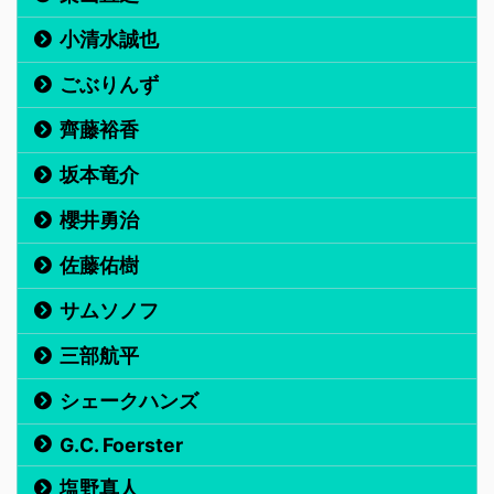
小清水誠也
ごぶりんず
齊藤裕香
坂本竜介
櫻井勇治
佐藤佑樹
サムソノフ
三部航平
シェークハンズ
G.C. Foerster
塩野真人