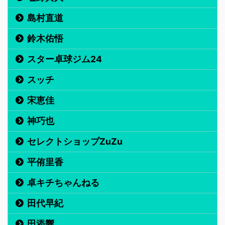
島村直道
鈴木佑悟
スター卓球ジム24
スッチ
宋恵佳
神巧也
セレクトショップZuZu
平侑里香
卓キチちゃんねる
田代早紀
田添響