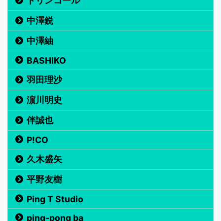
ドリンコール
中澤鋭
中澤紬
BASHIKO
羽田理沙
濵川明史
伴誠也
P!CO
久木盛矢
平野友樹
Ping T Studio
ping-pong ba