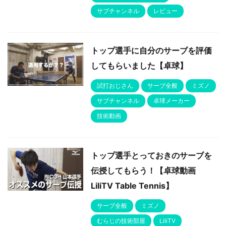
サブチャンネル
レビュー
トップ選手に自分のサーブを評価
してもらいました【卓球】
試打おじさん
サーブ全般
ミズノ
サブチャンネル
卓球メーカー
技術動画
トップ選手とっておきのサーブを
伝授してもらう！【卓球動画
LiliTV Table Tennis】
サーブ全般
ミズノ
むらじの技術部屋
LiliTV