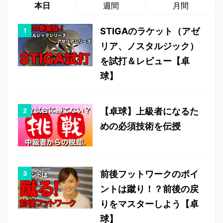
本日
週間
月間
STIGAのラケット（アゼ
リア、ノスタルジック）
を試打＆レビュー【卓
球】
【卓球】上級者になるた
めの必須技術を伝授
前後フットワークのポイ
ントは蹴り！？前後の戻
りをマスターしよう【卓
球】