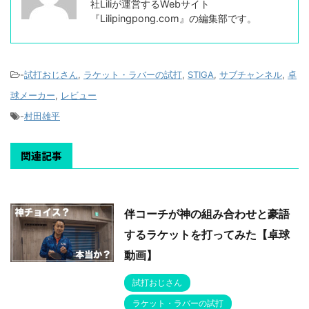
社Liliが運営するWebサイト
『Lilipingpong.com』の編集部です。
-
試打おじさん
,
ラケット・ラバーの試打
,
STIGA
,
サブチャンネル
,
卓
球メーカー
,
レビュー
-
村田雄平
関連記事
伴コーチが神の組み合わせと豪語
するラケットを打ってみた【卓球
動画】
試打おじさん
ラケット・ラバーの試打