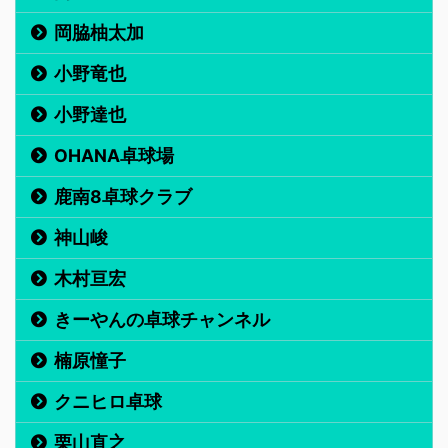
岡脇柚太加
小野竜也
小野達也
OHANA卓球場
鹿南8卓球クラブ
神山峻
木村亘宏
きーやんの卓球チャンネル
楠原憧子
クニヒロ卓球
栗山直之