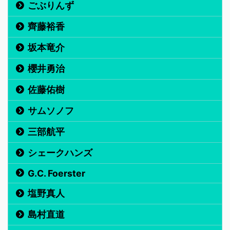
ごぶりんず
齊藤裕香
坂本竜介
櫻井勇治
佐藤佑樹
サムソノフ
三部航平
シェークハンズ
G.C. Foerster
塩野真人
島村直道