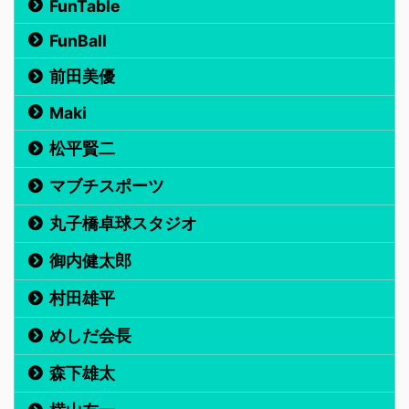
FunTable
FunBall
前田美優
Maki
松平賢二
マブチスポーツ
丸子橋卓球スタジオ
御内健太郎
村田雄平
めしだ会長
森下雄太