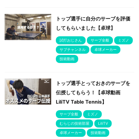
トップ選手に自分のサーブを評価
してもらいました【卓球】
試打おじさん
サーブ全般
ミズノ
サブチャンネル
卓球メーカー
技術動画
トップ選手とっておきのサーブを
伝授してもらう！【卓球動画
LiliTV Table Tennis】
サーブ全般
ミズノ
むらじの技術部屋
LiliTV
卓球メーカー
技術動画