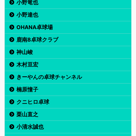
小野竜也
小野達也
OHANA卓球場
鹿南8卓球クラブ
神山峻
木村亘宏
きーやんの卓球チャンネル
楠原憧子
クニヒロ卓球
栗山直之
小清水誠也