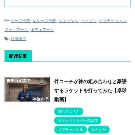
-
サーブ全般
,
レシーブ全般
,
スマッシュ
,
ツッツキ
,
サブチャンネル
,
フットワーク
,
ボディワーク
-
村田雄平
関連記事
伴コーチが神の組み合わせと豪語
するラケットを打ってみた【卓球
動画】
試打おじさん
ラケット・ラバーの試打
サブチャンネル
レビュー