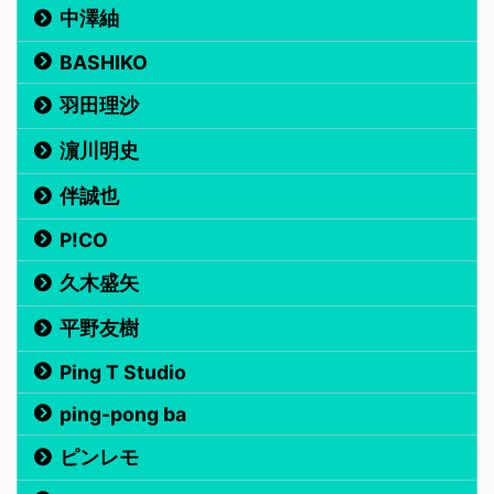
中澤紬
BASHIKO
羽田理沙
濵川明史
伴誠也
P!CO
久木盛矢
平野友樹
Ping T Studio
ping-pong ba
ピンレモ