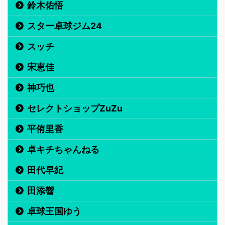
鈴木佑悟
スター卓球ジム24
スッチ
宋恵佳
神巧也
セレクトショップZuZu
平侑里香
卓キチちゃんねる
田代早紀
田添響
卓球王国ゆう