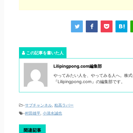
この記事を書いた人
Lilipingpong.com編集部
やってみたい人を、やってみる人へ。株式会社
『Lilipingpong.com』の編集部です。
-
サブチャンネル
,
粒高ラバー
-
村田雄平
,
小清水誠也
関連記事