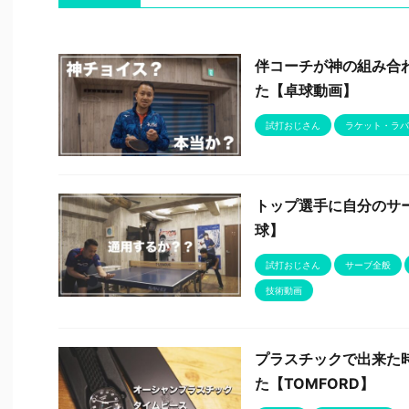
伴コーチが神の組み合
た【卓球動画】
試打おじさん
ラケット・ラバ
トップ選手に自分のサ
球】
試打おじさん
サーブ全般
技術動画
プラスチックで出来た
た【TOMFORD】