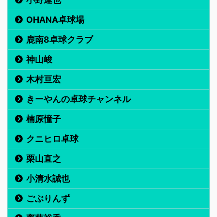
OHANA卓球場
鹿南8卓球クラブ
神山峻
木村亘宏
きーやんの卓球チャンネル
楠原憧子
クニヒロ卓球
栗山直之
小清水誠也
ごぶりんず