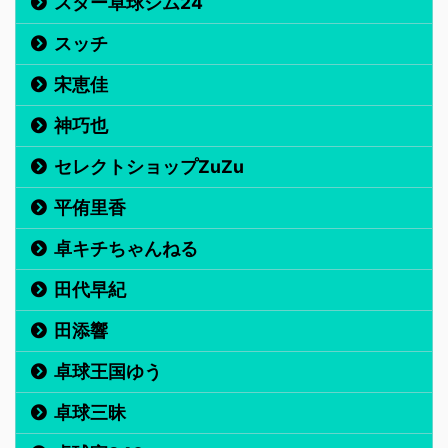
スター卓球ジム24
スッチ
宋恵佳
神巧也
セレクトショップZuZu
平侑里香
卓キチちゃんねる
田代早紀
田添響
卓球王国ゆう
卓球三昧