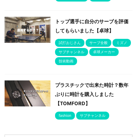
トップ選手に自分のサーブを評価
してもらいました【卓球】
試打おじさん
サーブ全般
ミズノ
サブチャンネル
卓球メーカー
技術動画
プラスチックで出来た時計？数年
ぶりに時計を購入しました
【TOMFORD】
fashion
サブチャンネル