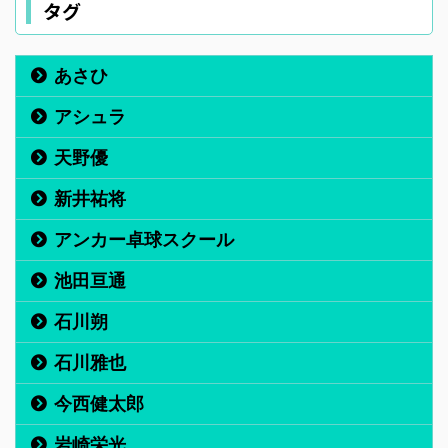
タグ
あさひ
アシュラ
天野優
新井祐将
アンカー卓球スクール
池田亘通
石川朔
石川雅也
今西健太郎
岩崎栄光