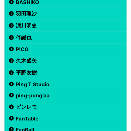
BASHIKO
羽田理沙
濵川明史
伴誠也
P!CO
久木盛矢
平野友樹
Ping T Studio
ping-pong ba
ピンレモ
FunTable
FunBall