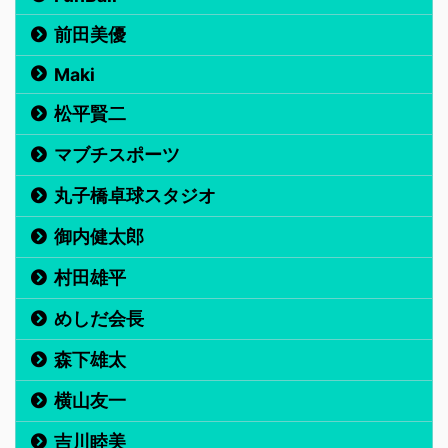
前田美優
Maki
松平賢二
マブチスポーツ
丸子橋卓球スタジオ
御内健太郎
村田雄平
めしだ会長
森下雄太
横山友一
吉川睦美