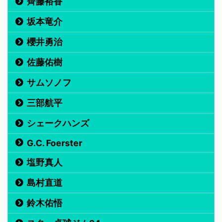
齊藤裕香
坂本竜介
櫻井勇治
佐藤佑樹
サムソノフ
三部航平
シェークハンズ
G.C. Foerster
塩野真人
島村直道
鈴木佑悟