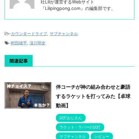
社Liliが運営するWebサイト
『Lilipingpong.com』の編集部です。
-
カウンタードライブ
,
サブチャンネル
-
村田雄平
,
濵川明史
関連記事
伴コーチが神の組み合わせと豪語
するラケットを打ってみた【卓球
動画】
試打おじさん
ラケット・ラバーの試打
サブチャンネル
レビュー