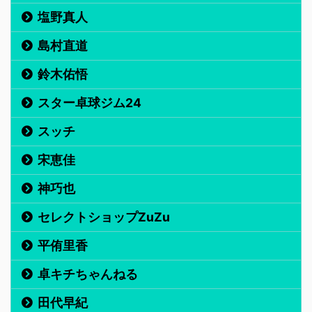
塩野真人
島村直道
鈴木佑悟
スター卓球ジム24
スッチ
宋恵佳
神巧也
セレクトショップZuZu
平侑里香
卓キチちゃんねる
田代早紀