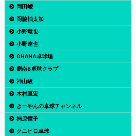
岡田崚
岡脇柚太加
小野竜也
小野達也
OHANA卓球場
鹿南8卓球クラブ
神山峻
木村亘宏
きーやんの卓球チャンネル
楠原憧子
クニヒロ卓球