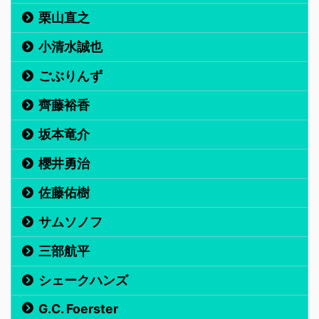
栗山直之
小清水誠也
ごぶりんず
齊藤裕香
坂本竜介
櫻井勇治
佐藤佑樹
サムソノフ
三部航平
シェークハンズ
G.C. Foerster