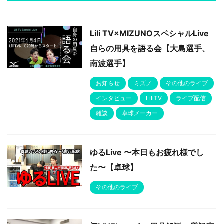
Lili TV×MIZUNOスペシャルLive
自らの用具を語る会【大島選手、
南波選手】
お知らせ
ミズノ
その他のライブ
インタビュー
LiliTV
ライブ配信
雑談
卓球メーカー
ゆるLive 〜本日もお疲れ様でし
た〜【卓球】
その他のライブ