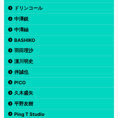
ドリンコール
中澤鋭
中澤紬
BASHIKO
羽田理沙
濵川明史
伴誠也
P!CO
久木盛矢
平野友樹
Ping T Studio