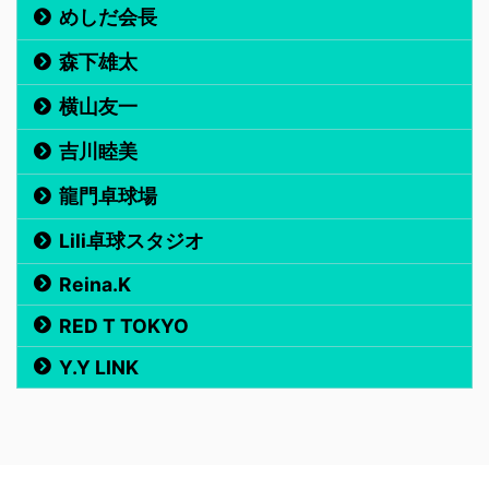
めしだ会長
森下雄太
横山友一
吉川睦美
龍門卓球場
Lili卓球スタジオ
Reina.K
RED T TOKYO
Y.Y LINK