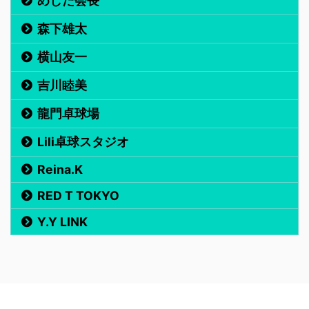
めしだ会長
森下雄太
横山友一
吉川睦美
龍門卓球場
Lili卓球スタジオ
Reina.K
RED T TOKYO
Y.Y LINK