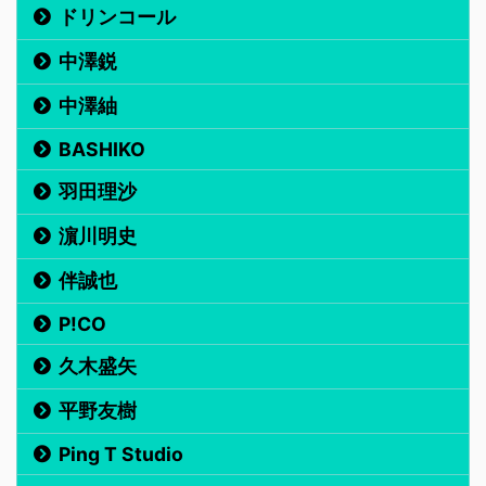
ドリンコール
中澤鋭
中澤紬
BASHIKO
羽田理沙
濵川明史
伴誠也
P!CO
久木盛矢
平野友樹
Ping T Studio