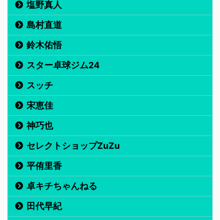
塩野真人
島村直道
鈴木佑悟
スター卓球ジム24
スッチ
宋恵佳
神巧也
セレクトショップZuZu
平侑里香
卓キチちゃんねる
田代早紀