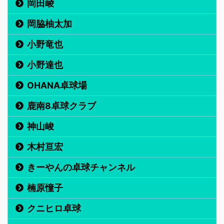
岡田崚
岡脇柚太加
小野竜也
小野達也
OHANA卓球場
鹿南8卓球クラブ
神山峻
木村亘宏
きーやんの卓球チャンネル
楠原憧子
クニヒロ卓球