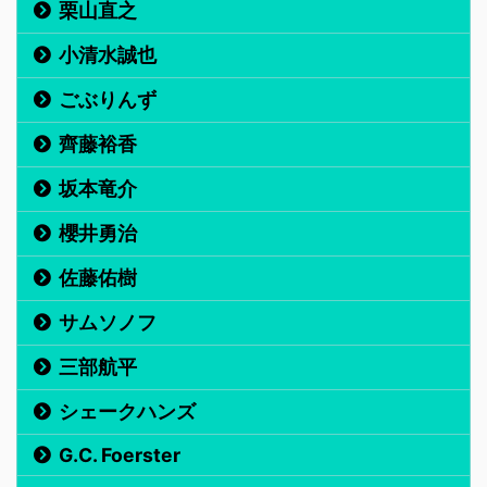
栗山直之
小清水誠也
ごぶりんず
齊藤裕香
坂本竜介
櫻井勇治
佐藤佑樹
サムソノフ
三部航平
シェークハンズ
G.C. Foerster