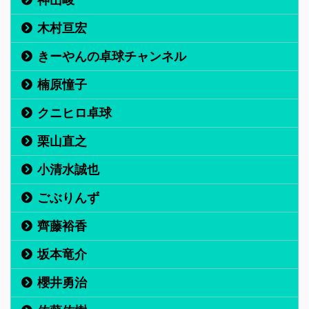
木村亘宏
きーやんの卓球チャンネル
楠原憧子
クニヒロ卓球
栗山直之
小清水誠也
ごぶりんず
齊藤裕香
坂本竜介
櫻井勇治