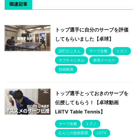
関連記事
トップ選手に自分のサーブを評価
してもらいました【卓球】
試打おじさん
サーブ全般
ミズノ
サブチャンネル
卓球メーカー
技術動画
トップ選手とっておきのサーブを
伝授してもらう！【卓球動画
LiliTV Table Tennis】
サーブ全般
ミズノ
むらじの技術部屋
LiliTV