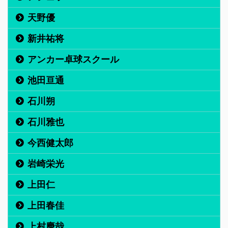
天野優
新井祐将
アンカー卓球スクール
池田亘通
石川朔
石川雅也
今西健太郎
岩崎栄光
上田仁
上田春佳
上村慶哉