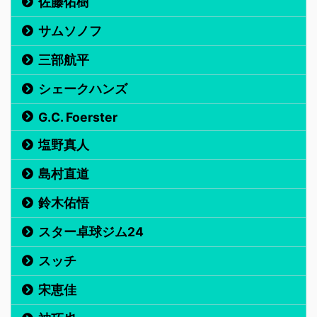
佐藤佑樹
サムソノフ
三部航平
シェークハンズ
G.C. Foerster
塩野真人
島村直道
鈴木佑悟
スター卓球ジム24
スッチ
宋恵佳