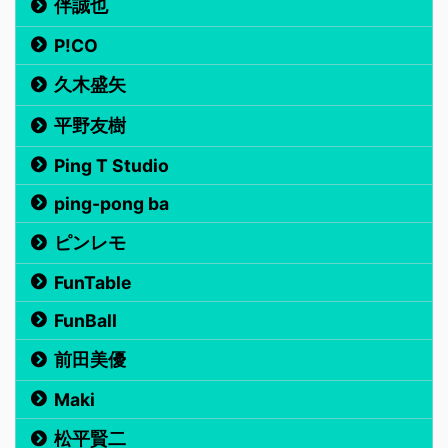
伴誠也
P!CO
久木盛矢
平野友樹
Ping T Studio
ping-pong ba
ピンレモ
FunTable
FunBall
前田美優
Maki
松平賢二