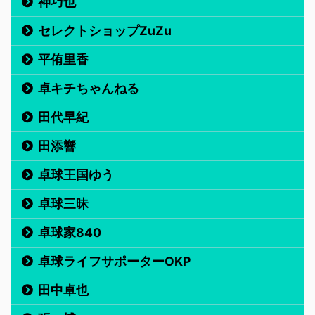
神巧也
セレクトショップZuZu
平侑里香
卓キチちゃんねる
田代早紀
田添響
卓球王国ゆう
卓球三昧
卓球家840
卓球ライフサポーターOKP
田中卓也