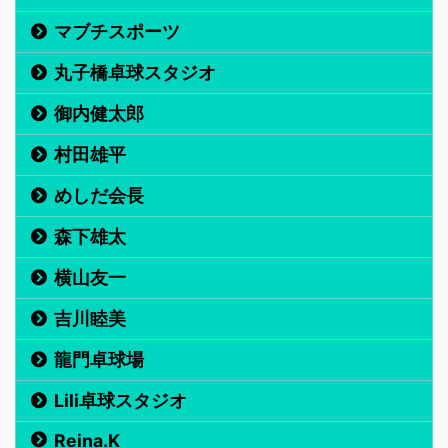
マブチスポーツ
丸子橋卓球スタジオ
御内健太郎
村田雄平
めしだ会長
森下雄太
横山友一
吉川睦美
龍門卓球場
Lili卓球スタジオ
Reina.K