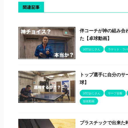
関連記事
伴コーチが神の組み合
た【卓球動画】
試打おじさん
ラケット・ラバ
トップ選手に自分のサ
球】
試打おじさん
サーブ全般
技術動画
プラスチックで出来た