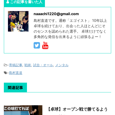
この記事を書いた人
naaachi1220@gmail.com
島村直道です。通称「エゴイスト」 10年以上
卓球を続けており、出会った人ほとんどにそ
のセンスを認められた選手。 卓球だけでなく
多角的な発信を出来るように頑張るよー！
-
寄稿記事
,
戦術
,
試合・オール
,
メンタル
-
島村直道
関連記事
【卓球】オープン戦で勝てるよう