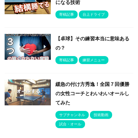
になる技術
寄稿記事
台上ドライブ
【卓球】その練習本当に意味ある
の？
寄稿記事
練習メニュー
緩急の付け方秀逸！全国７回優勝
の女性コーチとわいわいオールし
てみた
サブチャンネル
技術動画
試合・オール