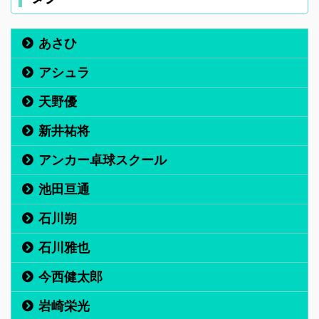
あさひ
アシュラ
天野優
新井祐将
アンカー卓球スクール
池田亘通
石川朔
石川雅也
今西健太郎
岩崎栄光