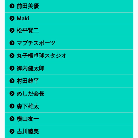
前田美優
Maki
松平賢二
マブチスポーツ
丸子橋卓球スタジオ
御内健太郎
村田雄平
めしだ会長
森下雄太
横山友一
吉川睦美