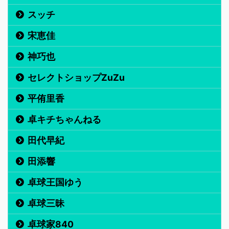
スッチ
宋恵佳
神巧也
セレクトショップZuZu
平侑里香
卓キチちゃんねる
田代早紀
田添響
卓球王国ゆう
卓球三昧
卓球家840