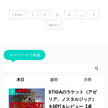
« Prev
1
2
3
4
…
7
Next »
キーワードで検索
本日
週間
月間
STIGAのラケット（アゼ
リア、ノスタルジック）
を試打＆レビュー【卓