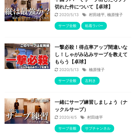
切れた件について【卓球】
2020/5/13
村田雄平
,
楠原憧子
サーブ全般
粘着ラバー
一撃必殺！得点率アップ間違いな
し！しゃがみ込みサーブを教えて
もらう【卓球】
2020/5/13
楠原憧子
サーブ全般
左利き
一緒にサーブ練習しましょう（ナ
ックルサーブ）
2020/4/5
村田雄平
サーブ全般
サブチャンネル