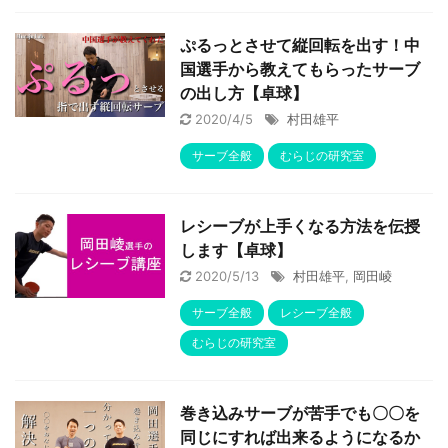
ぷるっとさせて縦回転を出す！中
国選手から教えてもらったサーブ
の出し方【卓球】
2020/4/5
村田雄平
サーブ全般
むらじの研究室
レシーブが上手くなる方法を伝授
します【卓球】
2020/5/13
村田雄平
,
岡田崚
サーブ全般
レシーブ全般
むらじの研究室
巻き込みサーブが苦手でも〇〇を
同じにすれば出来るようになるか