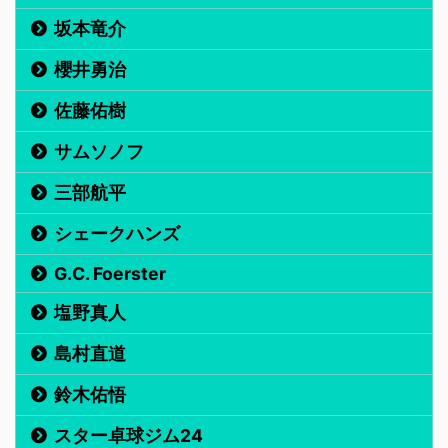
坂本竜介
櫻井勇治
佐藤佑樹
サムソノフ
三部航平
シェークハンズ
G.C. Foerster
塩野真人
島村直道
鈴木佑悟
スター卓球ジム24