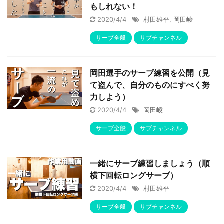
もしれない！
2020/4/4
村田雄平
,
岡田崚
サーブ全般
サブチャンネル
岡田選手のサーブ練習を公開（見
て盗んで、自分のものにすべく努
力しよう）
2020/4/4
岡田崚
サーブ全般
サブチャンネル
一緒にサーブ練習しましょう（順
横下回転ロングサーブ）
2020/4/4
村田雄平
サーブ全般
サブチャンネル