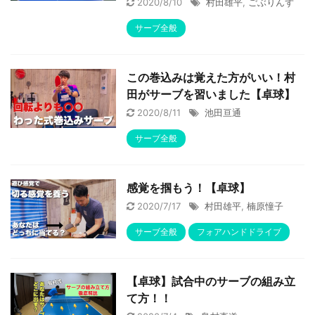
2020/8/10
村田雄平
,
ごぶりんず
サーブ全般
この巻込みは覚えた方がいい！村
田がサーブを習いました【卓球】
2020/8/11
池田亘通
サーブ全般
感覚を掴もう！【卓球】
2020/7/17
村田雄平
,
楠原憧子
サーブ全般
フォアハンドドライブ
【卓球】試合中のサーブの組み立
て方！！