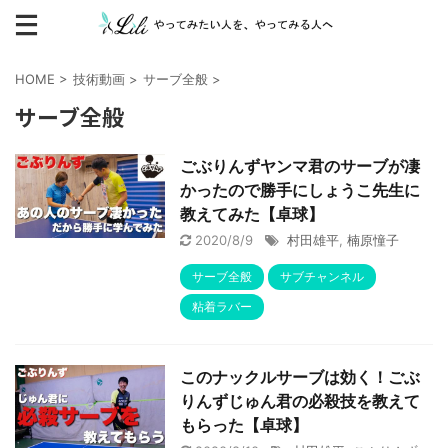
HOME
>
技術動画
>
サーブ全般
>
サーブ全般
ごぶりんずヤンマ君のサーブが凄
かったので勝手にしょうこ先生に
教えてみた【卓球】
2020/8/9
村田雄平
,
楠原憧子
サーブ全般
サブチャンネル
粘着ラバー
このナックルサーブは効く！ごぶ
りんずじゅん君の必殺技を教えて
もらった【卓球】