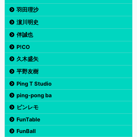
羽田理沙
濵川明史
伴誠也
P!CO
久木盛矢
平野友樹
Ping T Studio
ping-pong ba
ピンレモ
FunTable
FunBall