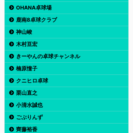
OHANA卓球場
鹿南8卓球クラブ
神山峻
木村亘宏
きーやんの卓球チャンネル
楠原憧子
クニヒロ卓球
栗山直之
小清水誠也
ごぶりんず
齊藤裕香