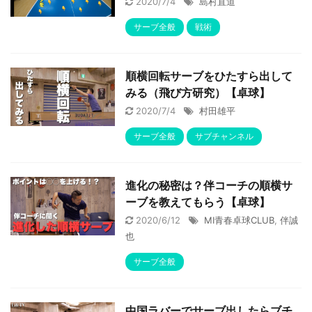
2020/7/4
島村直道
サーブ全般
戦術
順横回転サーブをひたすら出して
みる（飛び方研究）【卓球】
2020/7/4
村田雄平
サーブ全般
サブチャンネル
進化の秘密は？伴コーチの順横サ
ーブを教えてもらう【卓球】
2020/6/12
MI青春卓球CLUB
,
伴誠
也
サーブ全般
中国ラバーでサーブ出したらブチ